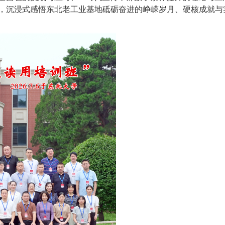
，沉浸式感悟东北老工业基地砥砺奋进的峥嵘岁月、硬核成就与